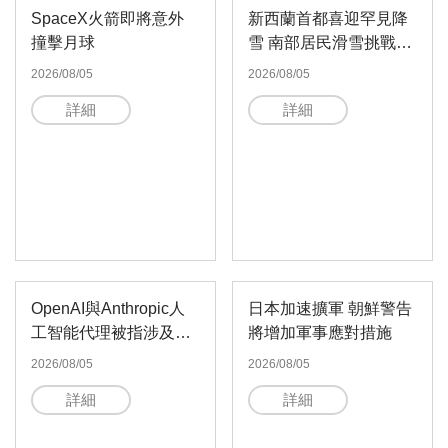
SpaceX火箭即將意外
新西蘭首都喜迎罕見降
撞擊月球
雪 南部居民滑雪挑戰全
球最陡街道
2026/08/05
2026/08/05
詳細
詳細
OpenAI與Anthropic人
日本加速擴軍 朝鮮警告
工智能代理被指涉及新
將增加軍事應對措施
安全漏洞
2026/08/05
2026/08/05
詳細
詳細