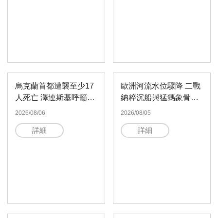
烏克蘭首都遭襲至少17
歐洲河流水位驟降 二戰
人死亡 澤連斯基呼籲提
納粹沉船與猛獁象骨骼
供更多防空系統
重見天日
2026/08/06
2026/08/05
詳細
詳細