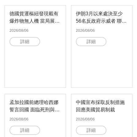
德國貨運樞紐發現載有
伊朗3月以來處決至少
爆炸物無人機 當局展開
56名反政府示威者 聯合
反恐調查
國表示震驚
2026/08/06
2026/08/06
詳細
詳細
孟加拉國前總理哈西娜
中國宣布採取反制措施
誓言回國 面臨死刑與引
回應美國貿易制裁
渡壓力
2026/08/06
2026/08/06
詳細
詳細