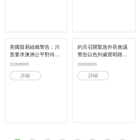
美國貿易組織警告：川
約旦召開緊急外長會議
普要求澳洲公平對待受
警告以色列威脅耶路撒
新聞費用措施影響的科
冷伊斯蘭聖地
2026/08/05
2026/08/05
技巨頭
詳細
詳細