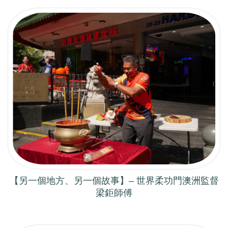
【另一個地方、另一個故事】– 世界柔功門澳洲監督
梁鉅師傅