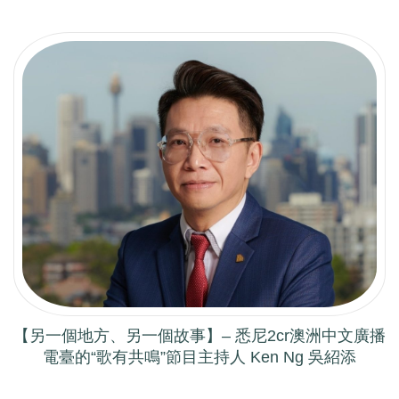
【另一個地方、另一個故事】– 悉尼2cr澳洲中文廣播
電臺的“歌有共鳴”節目主持人 Ken Ng 吳紹添