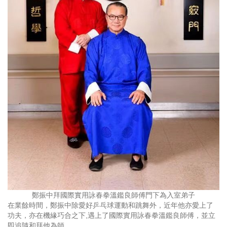
鄭振中拜國際實用詠春拳溫鑑良師傅門下為入室弟子
在業餘時間，鄭振中除愛好乒乓球運動和跳舞外，近年他亦愛上了
功夫，亦在機緣巧合之下,遇上了國際實用詠春拳溫鑑良師傅，並立
即追隨和拜他為師。