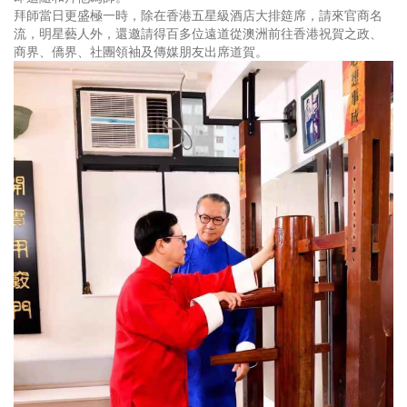
拜師當日更盛極一時，除在香港五星級酒店大排筵席，請來官商名
流，明星藝人外，還邀請得百多位遠道從澳洲前往香港祝賀之政、
商界、僑界、社團領袖及傳媒朋友出席道賀。