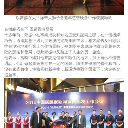
以舞姿在太平洋華人獅子會週年慈善晚會中作表演籌款
在機緣巧合下 回歸香港發展
十多年前，鄭振中在事業成功和知名度受到認同之際，在一個機緣
巧合，適逢其會下遇到了來澳的兆萬集團主席，相方聚舊及回顧以
往在澳洲地產行業上合作情景時，被集團主席邀請他回港兆萬在大
陸的開拓和發展，從此鄭振中又踏上了人生的另一旅途。
他表示，當時中國對他來說是個非常陌生的地方，加上自己不懂普
通話，估計做起事來會存在一定的困難。隨後在優厚的條件和自己
沒有家庭負擔，性格喜歡新事物，新環境挑戰等因素下，決定答允
這差事。