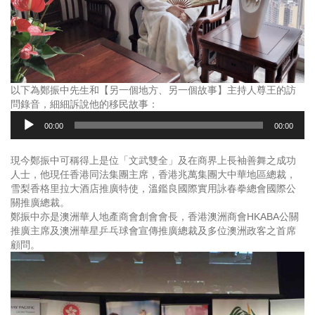
以下為鄭振中先生和【另一個地方、另一個故事】主持人尊王的訪
問錄音，細細訴說他的移民故事：
音
00:00
00:00
訊
播
放
現今鄭振中可稱得上是位「文武雙全」及在商界上長袖善舞之成功
器
人士，他現任香港同法集團主席，香港兆萬集團大中華地區總裁，
雪梨香格里拉大酒店推廣特使，溫鑑良國際實用詠春拳總會國際公
關推廣總裁。
鄭振中亦是澳洲華人地產商會創會會長，香港澳洲商會HKABA公關
推廣主席及澳洲華星乒乓球會宣傳推廣總裁及多位澳洲政客之首席
顧問。