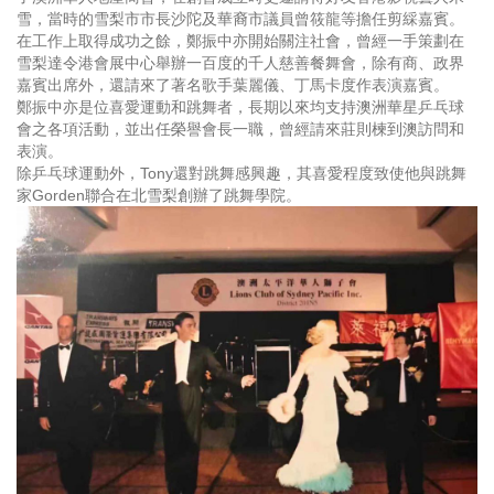
雪，當時的雪梨市市長沙陀及華裔市議員曾筱龍等擔任剪綵嘉賓。
在工作上取得成功之餘，鄭振中亦開始關注社會，曾經一手策劃在
雪梨達令港會展中心舉辦一百度的千人慈善餐舞會，除有商、政界
嘉賓出席外，還請來了著名歌手葉麗儀、丁馬卡度作表演嘉賓。
鄭振中亦是位喜愛運動和跳舞者，長期以來均支持澳洲華星乒乓球
會之各項活動，並出任榮譽會長一職，曾經請來莊則楝到澳訪問和
表演。
除乒乓球運動外，Tony還對跳舞感興趣，其喜愛程度致使他與跳舞
家Gorden聯合在北雪梨創辦了跳舞學院。