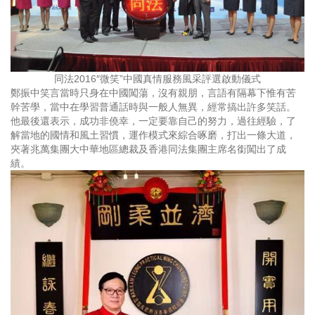
同法2016″微笑”中國真情服務風采評選啟動儀式
鄭振中笑言當時只身在中國闖蕩，沒有親朋，言語有隔幕下惟有苦
幹苦學，當中在學習普通話時與一般人無異，經常搞出許多笑話。
他最後還表示，成功非僥幸，一定要靠自己的努力，過往經驗，了
解當地的國情和風土習慣，運作模式來綜合啄磨，打出一條大道，
夾著兆萬集團大中華地區總裁及香港同法集團主席名銜闖出了成
績。