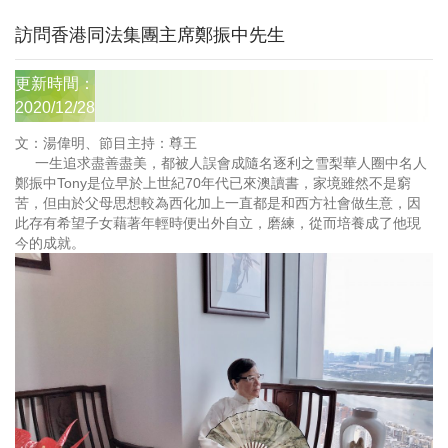
訪問香港同法集團主席鄭振中先生
更新時間：
2020/12/28
文：湯偉明
、節目
主持：尊王
一生追求盡善盡美，都被人誤會成隨名逐利之雪梨華人圈中名人
鄭振中Tony是位早於上世紀70年代已來澳讀書，家境雖然不是窮
苦，但由於父母思想較為西化加上一直都是和西方社會做生意，因
此存有希望子女藉著年輕時便出外自立，磨練，從而培養成了他現
今的成就。