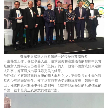
鄭振中與眾華人商界翹楚一起接受商業成就獎
一生熱愛工作，喜歡享受人生，追求完美和注重儀表的鄭振中其實
是位對人對事及自己都非常「堅持」的人，他會不論對或錯來定斷
人和事，從而尋找出最佳最完美的結果。
他回憶在初來澳讀書時在澳的華人非常之少，更特別是在中學的課
堂內少有黑頭髮學生。被問到當時有否受到種族歧視，鄭振中指
出，種族問題和欺凌事件到處都有，但當時他所受到的只是孩童的
爭論，並非是真正及刻意的種族問題。