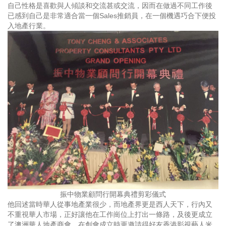
自己性格是喜歡與人傾談和交流甚或交流，因而在做過不同工作後
已感到自己是非常適合當一個Sales推銷員，在一個機遇巧合下便投
入地產行業。
振中物業顧問行開幕典禮剪彩儀式
他回述當時華人從事地產業很少，而地產界更是西人天下，行內又
不重視華人市場，正好讓他在工作崗位上打出一條路，及後更成立
了澳洲華人地產商會，在創會成立時更邀請得好友香港影視藝人米