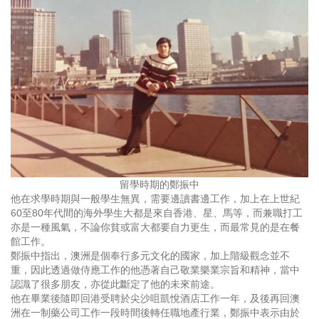
留學時期的鄭振中
他在求學時期與一般學生無異，需要邊讀書邊工作，加上在上世紀
60至80年代間的海外學生大都是來自香港、星、馬等，而兼職打工
亦是一種風氣，不論你貧或富大都要自力更生，而最常見的是在餐
館工作。
鄭振中指出，澳洲是個奉行多元文化的國家，加上階級觀念並不
重，因此透過做侍應工作的他憑著自己敬業樂業宗旨和精神，當中
認識了很多朋友，亦從此斷定了他的未來前途。
他在畢業後隨即回港受聘於尖沙咀凱悅酒店工作一年，及後再回澳
洲在一制藥公司工作一段時間後轉任職地產行業，鄭振中表示由於