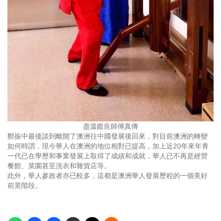
盡溫鑑良師傅真傳
鄭振中最後談到離開了澳洲往中國發展後回來，對目前澳洲的轉變
如何時謂，現今華人在澳洲的地位相對已提高，加上近20年來年青
一代已在學歷和事業發展上取得了成績和成就，華人已不再是經營
餐館、菜園甚至洗衣和雜貨店等。
此外，華人參政者亦已較多，這都是澳洲華人發展歷程的一個美好
前景階段。