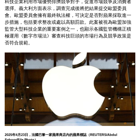
科技企業利用市場優勢排擠競爭對手，促進市場競爭及消費者
選擇。義大利方面表示，調查完成後將把結果提交歐盟委員
會。歐盟委員會擁有最終執法權，可決定是否對蘋果採取進一
步措施，包括要求整改或處以高額罰款。此案被視為歐盟加強
監管大型科技企業的重要案例之一，也顯示各國監管機構正積
極運用《數字市場法》審查科技巨頭的市場行為及競爭政策是
否符合規範。
2025年4月23日，法國巴黎一家蘋果商店內的蘋果標誌（REUTERS/Abdul
Saboor/File Photo）