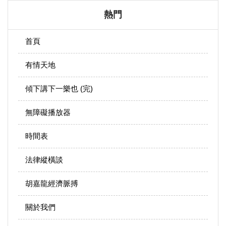
熱門
首頁
有情天地
傾下講下一樂也 (完)
無障礙播放器
時間表
法律縱橫談
胡嘉龍經濟脈搏
關於我們