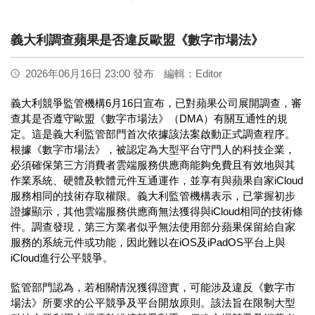
義大利調查蘋果是否違反歐盟《數字市場法》
2026年06月16日 23:00 發布
編輯：Editor
義大利競爭監管機構6月16日宣布，已對蘋果公司展開調查，審
查其是否遵守歐盟《數字市場法》（DMA）有關互通性的規
定。這是義大利監管部門首次依據該法案啟動正式調查程序。
根據《數字市場法》，被認定為大型平台守門人的科技企業，
必須確保第三方消費者雲端服務供應商能夠免費且有效地與其
作業系統、硬體及軟體元件互通運作，並享有與蘋果自家iCloud
服務相同的技術存取權限。義大利監管機構表示，已掌握初步
證據顯示，其他雲端服務供應商無法獲得與iCloud相同的技術條
件。調查發現，第三方業者似乎無法使用部分蘋果保留給自家
服務的系統元件或功能，因此難以在iOS及iPadOS平台上與
iCloud進行公平競爭。
監管部門認為，若相關情況獲得證實，可能涉及違反《數字市
場法》所要求的公平競爭及平台開放原則。該法旨在限制大型