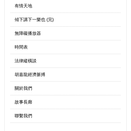
有情天地
傾下講下一樂也 (完)
無障礙播放器
時間表
法律縱橫談
胡嘉龍經濟脈搏
關於我們
故事長廊
聯繫我們