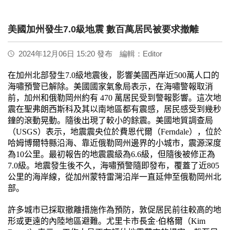
美國加州發生7.0級地震 數百萬居民被要求撤離
2024年12月06日 15:20 發布
編輯：Editor
在加州北部發生
7.0
級地震後，影響美國西岸近
500
萬人口的
海嘯預警已解除。美國國家氣象局表示，在海嘯警報取消
前，加州和俄勒岡州約有
470
萬居民受到警報影響。這次地
震在聖弗朗西斯科及其以南地區都有震感，居民感受到幾秒
鐘的滾動晃動。隨後出現了較小的餘震。美國地質調查局
（
USGS
）表示，地震震央位於費恩代爾（
Ferndale
），位於
哈姆博爾特縣沿海、靠近俄勒岡州邊界的小城市，震源深度
為
10
公里。最初報告的地震震級為
6.6
級，但隨後被修正為
7.0
級。地震發生後不久，海嘯預警隨即發布，覆蓋了近
805
公里的海岸線，從加州蒙特雷灣沿​​岸一直延伸至俄勒岡州北
部。
許多城市已採取撤離措施作為預防，敦促居民前往較高的地
形或更遠的內陸地區避難。尤里卡市長金
·
伯格爾（
Kim