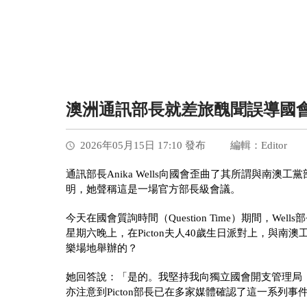
澳洲通訊部長就差旅醜聞誤導國
2026年05月15日 17:10 發布
編輯：Editor
通訊部長Anika Wells向國會歪曲了其所謂與南澳工
明，她聲稱這是一場官方部長級會議。
今天在國會質詢時間（Question Time）期間，
星期六晚上，在Picton夫人40歲生日派對上，與南澳工
樂場地舉辦的？
她回答說：「是的。我堅持我向獨立國會開支管理局（Independen
亦注意到Picton部長已在多家媒體確認了這一系列事