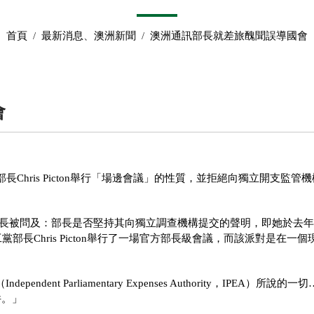
首頁
/
最新消息
、
澳洲新聞
/
澳洲通訊部長就差旅醜聞誤導國會
會
黨部長Chris Picton舉行「場邊會議」的性質，並拒絕向獨立開支監管
Wells部長被問及：部長是否堅持其向獨立調查機構提交的聲明，即她於去年
黨部長Chris Picton舉行了一場官方部長級會議，而該派對是在一個
t Parliamentary Expenses Authority，IPEA）所說的一
件。」