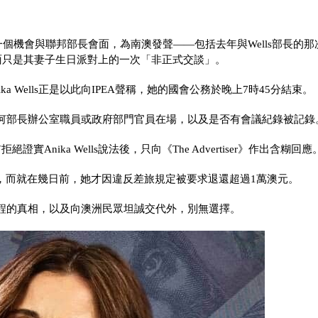
會「把握每一個機會與聯邦部長會面，為南澳發聲——包括去年與Wells部長的
ls的會面只是其妻子生日派對上的一次「非正式交談」。
 Wells正是以此向IPEA聲稱，她的國會公務於晚上7時45分結束。
否有任何部長辦公室職員或政府部門官員在場，以及是否有會議紀錄被記錄
實Anika Wells說法後，只向《The Advertiser》作出含糊回應
，而就在幾日前，她才因違反差旅規定被要求退還超過1萬澳元。
派對行程的真相，以及向澳洲民眾坦誠交代外，別無選擇。