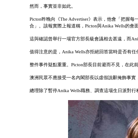
然而，事實並非如此。
Picton昨晚向《The Advertiser》表示，他
合」。該報實際上報道稱，Picton與Anika Wel
這與確認曾舉行一場官方部長級會議相去甚遠，而Anika
值得注意的是，Anika Wells亦拒絕回答當時是
整件事件疑點重重。Picton部長目前避而不見，在此前拒絕證
澳洲民眾不應接受一名內閣部長以虛假說辭掩飾事實
總理除了暫停Anika Wells職務、調查這場生日