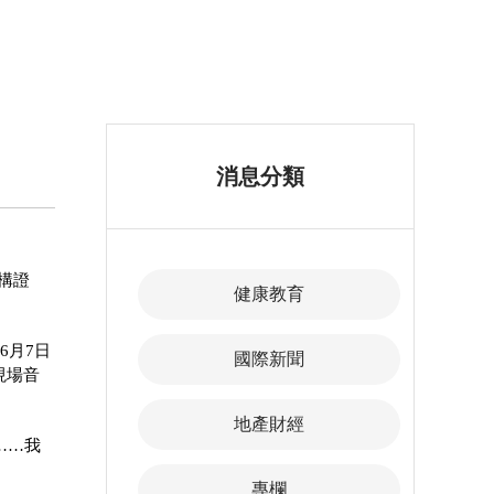
消息分類
機構證
健康教育
6月7日
國際新聞
現場音
地產財經
切……我
專欄