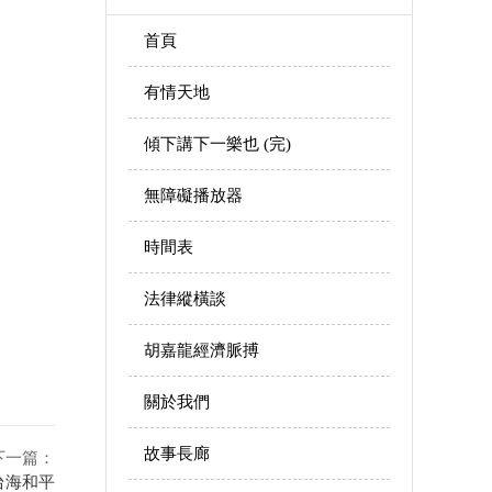
首頁
有情天地
傾下講下一樂也 (完)
無障礙播放器
時間表
法律縱橫談
胡嘉龍經濟脈搏
關於我們
故事長廊
下一篇：
台海和平