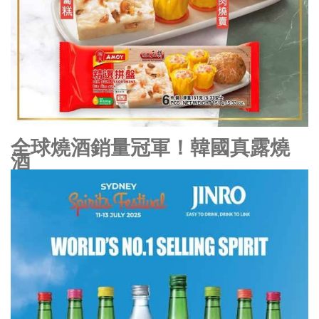
全球燒酒銷量冠軍！韓國真露燒
酒