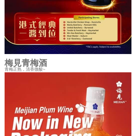
梅見青梅酒
青梅正熟，清香微酸~