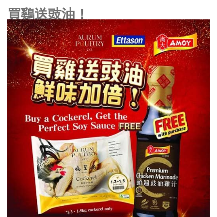
買鷄送豉油！