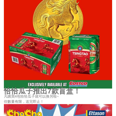
恰恰瓜子推出7款盲盒！
凡購買4包恰恰瓜子就可以換另啦~
但數量有限，送完即止！