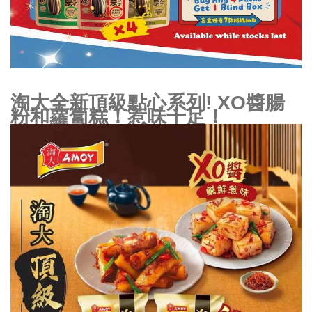
淘大全新頂級點心系列! XO醬腸
粉和蘿蔔糕！惹味十足！