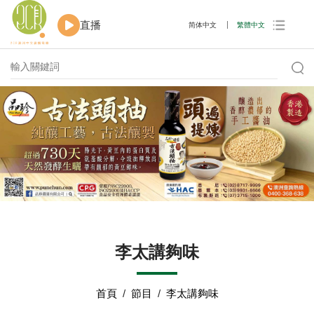
直播
简体中文
繁體中文
李太講夠味
首頁
/
節目
/
李太講夠味