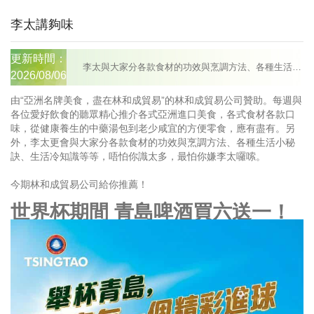
李太講夠味
更新時間：
李太與大家分各款食材的功效與烹調方法、各種生活小秘訣、生活冷知識等等，唔怕你識太多，最怕你嫌李太囉嗦。
2026/08/06
由“亞洲名牌美食，盡在林和成貿易”的林和成貿易公司贊助。每週與
各位愛好飲食的聽眾精心推介各式亞洲進口美食，各式食材各款口
味，從健康養生的中藥湯包到老少咸宜的方便零食，應有盡有。另
外，李太更會與大家分各款食材的功效與烹調方法、各種生活小秘
訣、生活冷知識等等，唔怕你識太多，最怕你嫌李太囉嗦。
今期林和成貿易公司給你推薦！
世界杯期間 青島啤酒買六送一！