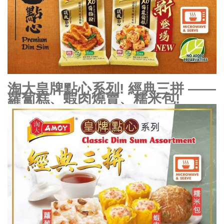
淘大皇牌點心系列! 經典三拼 ——
蘿蔔糕、蝦肉燒賣、糯米包!