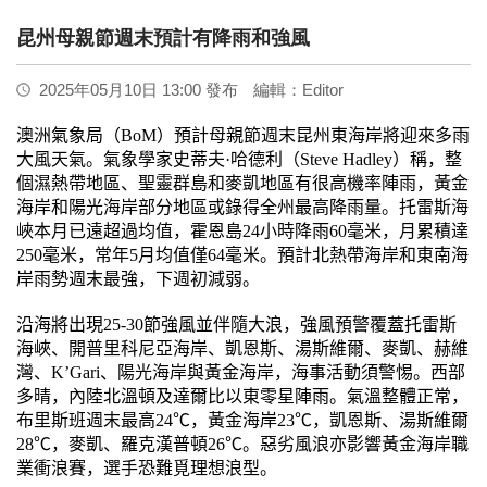
昆州母親節週末預計有降雨和強風
2025年05月10日 13:00 發布
編輯：Editor
澳洲氣象局（
BoM
）預計母親節週末昆州東海岸將迎來多雨
大風天氣。氣象學家史蒂夫
·
哈德利（
Steve Hadley
）稱，整
個濕熱帶地區、聖靈群島和麥凱地區有很高機率陣雨，黃金
海岸和陽光海岸部分地區或錄得全州最高降雨量。托雷斯海
峽本月已遠超過均值，霍恩島
24
小時降雨
60
毫米，月累積達
250
毫米，常年
5
月均值僅
64
毫米。預計北熱帶海岸和東南海
岸雨勢週末最強，下週初減弱。
沿海將出現
25-30
節強風並伴隨大浪，強風預警覆蓋托雷斯
海峽、開普里科尼亞海岸、凱恩斯、湯斯維爾、麥凱、赫維
灣、
K’Gari
、陽光海岸與黃金海岸，海事活動須警惕。西部
多晴，內陸北溫頓及達爾比以東零星陣雨。氣溫整體正常，
布里斯班週末最高
24℃
，黃金海岸
23℃
，凱恩斯、湯斯維爾
28℃
，麥凱、羅克漢普頓
26℃
。惡劣風浪亦影響黃金海岸職
業衝浪賽，選手恐難覓理想浪型。