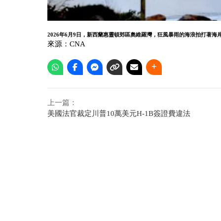
2026年6月9日，新西蘭惠靈頓郊區奧維羅灣，狂風暴雨的海浪拍打著海岸線（AF
來源：CNA
上一篇：
美國法官裁定川普10萬美元H-1B簽證費違法