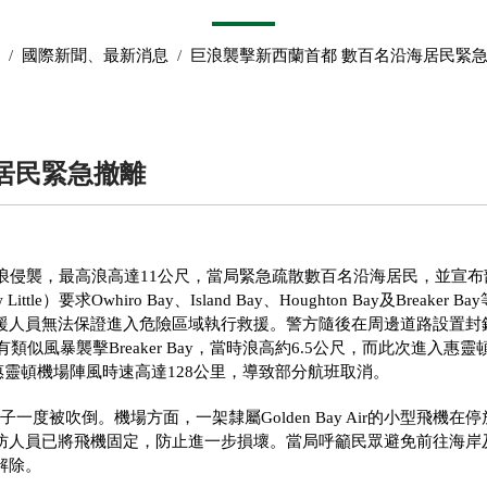
/
國際新聞
、
最新消息
/
巨浪襲擊新西蘭首都 數百名沿海居民緊
居民緊急撤離
暴與巨浪侵襲，最高浪高達11公尺，當局緊急疏散數百名沿海居民，並宣
求Owhiro Bay、Island Bay、Houghton Bay及Breaker Ba
援人員無法保證進入危險區域執行救援。警方隨後在周邊道路設置封
似風暴襲擊Breaker Bay，當時浪高約6.5公尺，而此次進入惠靈
錄得惠靈頓機場陣風時速高達128公里，導致部分航班取消。
女子一度被吹倒。機場方面，一架隸屬Golden Bay Air的小型飛機在
防人員已將飛機固定，防止進一步損壞。當局呼籲民眾避免前往海岸
解除。