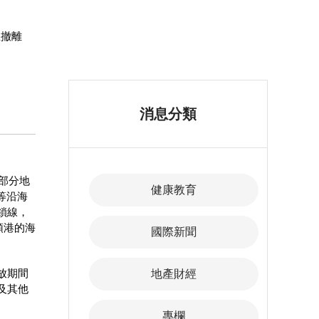
急撤離
消息分類
布部分地
健康教育
y等沿海
鎖線，
頓港的海
國際新聞
停放期間
地產財經
及其他
專欄