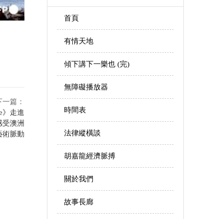
首頁
有情天地
傾下講下一樂也 (完)
無障礙播放器
下一篇：
時間表
ne》走進
覽 感受澳洲
法律縱橫談
藝術脈動
胡嘉龍經濟脈搏
關於我們
故事長廊