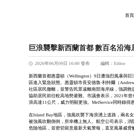
首頁
巨浪襲擊新西蘭首都 數百名沿海
2026年06月09日 16:00 發布
編輯：Editor
新西蘭首都惠靈頓（Wellington）9日遭強烈風
區進入緊急狀態。惠靈頓市長安德魯·利特爾（Andrew Little）要
社區居民撤離，並警告民眾遠離南部海岸線，強調救
協助居民前往較高地勢避難。市議會表示，2021年曾有類
浪高達11公尺，威力明顯更強。MetService同時
在Island Bay地區，強風吹襲下海浪湧上道路，兩名
被強風吹翻側倒，所幸機上無人。航空公司表示，消
危險地區，並密切留意最新天氣警報，直至風暴威脅