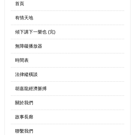
首頁
有情天地
傾下講下一樂也 (完)
無障礙播放器
時間表
法律縱橫談
胡嘉龍經濟脈搏
關於我們
故事長廊
聯繫我們