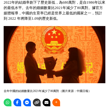
2022
年的結婚率創下了歷史新低，為
680
萬對，是自
1986
年以來
的最低水平。去年的婚姻數量比
2021
年減少了
80
萬對。據官方
媒體報導，中國的生育率已經是世界上最低的國家之一，預計
到
2022
年將降至
1.09
的歷史新低。
去年中國的結婚數量比
2021
年減少了
80
萬對（圖片來源：中國日報）