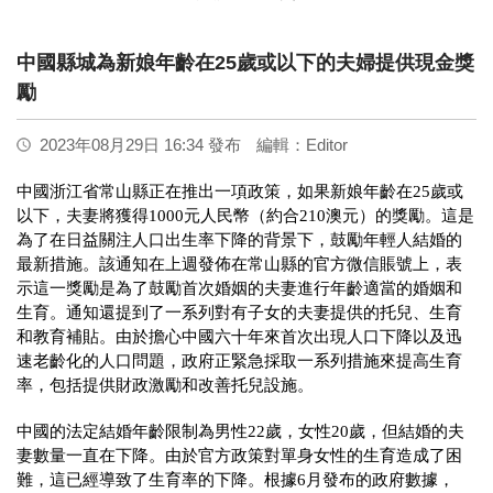
中國縣城為新娘年齡在25歲或以下的夫婦提供現金獎
勵
2023年08月29日 16:34 發布
編輯：Editor
中國浙江省常山縣正在推出一項政策，如果新娘年齡在
25
歲或
以下，夫妻將獲得
1000
元人民幣（約合
210
澳元）的獎勵。這是
為了在日益關注人口出生率下降的背景下，鼓勵年輕人結婚的
最新措施。該通知在上週發佈在常山縣的官方微信賬號上，表
示這一獎勵是為了鼓勵首次婚姻的夫妻進行年齡適當的婚姻和
生育。通知還提到了一系列對有子女的夫妻提供的托兒、生育
和教育補貼。由於擔心中國六十年來首次出現人口下降以及迅
速老齡化的人口問題，政府正緊急採取一系列措施來提高生育
率，包括提供財政激勵和改善托兒設施。
中國的法定結婚年齡限制為男性
22
歲，女性
20
歲，但結婚的夫
妻數量一直在下降。由於官方政策對單身女性的生育造成了困
難，這已經導致了生育率的下降。根據
6
月發布的政府數據，